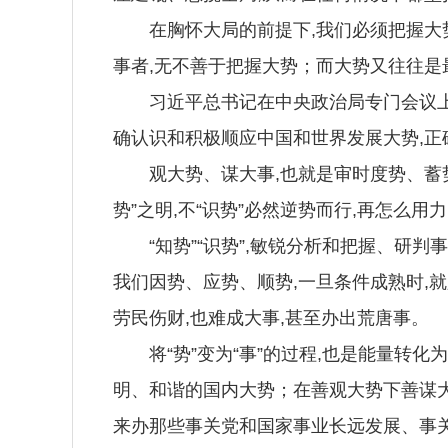
在胸怀大局的前提下,我们必须把握大势、
事者,无不善于把握大势；而大势又往往是
习近平总书记在中央政治局专门会议上明
确认识和积极顺应中国和世界发展大势,正
观大势、谋大事,也就是审时度势、蓄势而
势”之明,不“识势”必然逆势而行,再怎么用
“知势”“识势”,敏锐分析和把握、研判
我们因势、应势、顺势,一旦条件成熟时,
劳民伤财,也难成大事,甚至办出荒唐事。
将“势”变为“事”的过程,也是能量转化
明、和谐的国内大势；在善观大势下善谋大
来办那些事关党和国家事业长远发展、事