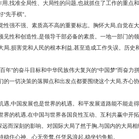
用,找准全局性、大局性的问题,也就抓住了工作的重点和
“先手棋”。
性强不强、素质高不高的重要标志。胸怀大局,自觉在大
预见性和创造性,是领导干部必备的素质。一地一部门的领
大局,损害党和人民的根本利益,甚至造成工作失误。历史
年”的奋斗目标和中华民族伟大复兴的“中国梦”而奋力
们的一切决策的落脚点和出发点都要围绕这个大局,齐心协
遇,中国发展也是世界的机遇。和平发展道路能不能走得
世界的机遇,在中国与世界各国良性互动、互利共赢中开拓
远而深刻的影响。对国际大局了然于胸,与国内的大局相统
持稳住心神、心无旁骛,任凭风浪起,稳坐钓鱼船。