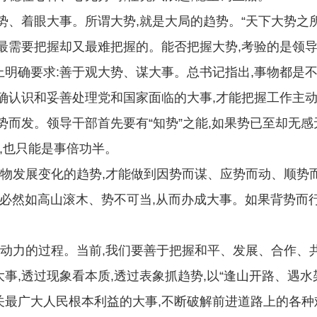
着眼大事。所谓大势,就是大局的趋势。“天下大势之所趋
最需要把握却又最难把握的。能否把握大势,考验的是领
确要求:善于观大势、谋大事。总书记指出,事物都是不断
确认识和妥善处理党和国家面临的大事,才能把握工作主动
发。领导干部首先要有“知势”之能,如果势已至却无感无
力,也只能是事倍功半。
事物发展变化的趋势,才能做到因势而谋、应势而动、顺势
就必然如高山滚木、势不可当,从而办成大事。如果背势而
为动力的过程。当前,我们要善于把握和平、发展、合作、
事,透过现象看本质,透过表象抓趋势,以“逢山开路、遇水
关最广大人民根本利益的大事,不断破解前进道路上的各种