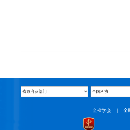
全省学会
|
全