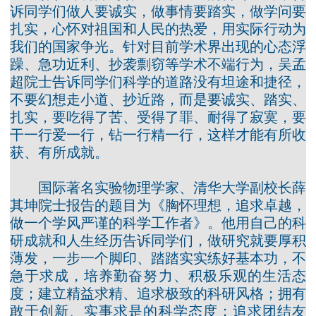
诉同学们做人要诚实，做事情要踏实，做学问要
扎实，心怀对祖国和人民的热爱，用实际行动为
我们的国家争光。针对目前学术界出现的心态浮
躁、急功近利、抄袭剽窃等学术不端行为，吴孟
超院士告诉同学们科学的道路没有坦途和捷径，
不要幻想走小道、抄近路，而是要诚实、踏实、
扎实，要吃得了苦、受得了罪、耐得了寂寞，要
干一行爱一行，钻一行精一行，这样才能有所收
获、有所成就。
国际著名实验物理学家、清华大学副校长薛
其坤院士报告的题目为《胸怀理想，追求卓越，
做一个学风严谨的科学工作者》。他用自己的科
研成就和人生经历告诉同学们，做研究就要厚积
薄发，一步一个脚印、踏踏实实练好基本功，不
急于求成，培养勤奋努力、积极乐观的生活态
度；建立精益求精、追求极致的科研风格；拥有
敢于创新、实事求是的科学态度；追求团结友