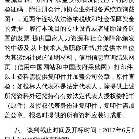
验证码，附注册会计师协会业务报备系统查询截
图）
，近
两
年
连续
依法
缴纳税收和社会保障资金
的凭据，履行本项目的专业设备或者辅助设备购
置的发票
;
提供国家人力资源和社会保障部颁发
的中级及以上技术人员职称证书
,
并提供本单位
为其缴纳社保的证明材料，信用信息查询结果网
页（信用中国网站和中国政府采购网）打印件
,
以上资料需提供复印件并加盖公司公章，原件查
验；如投标人代表不是法定代表人，除提供上述
所需资料外还需持有有效法定代表人授权委托书
（原件）及授权代表身份证复印件，复印件需加
盖公章。报名时提供的所有资料应装订成册。
八、谈判截止时间及开标时间：
2017
年
6
月
8