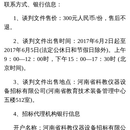
联系方式、银行信息：
1、谈判
文件售价：
300
元
人民币
/
份，售后不
退
。
2、
谈判文
件出售时间：
2017
年
6
月
2
日
起至
2017
年
6
月
5
日
(
法定公休日和节假日除外
)
。上午
9：00—12：00时，下午15：00—17：30时
(
北
京时间
)
。
3、谈判
文件出售地点：河南省科教仪器设
备招标有限公司
(
河南省教育技术装备管理中心
五楼
512室)。
4、招标代理机构银行信息
开户名称：河南省科教仪器设备招标有限公