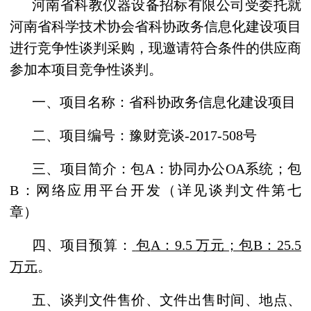
河南省科教仪器设备招标有限公司受委托就
河南省科学技术协会省科协政务信息化建设项目
进行
竞争性谈判采购，现邀请符合条件的供应商
参加本项目竞争性谈判。
一、
项目名称：
省科协政务信息化建设项目
二、项目编号：豫财竞谈
-2017-508号
三、项目简介：
包
A
：
协同办公
OA
系统；
包
B
：
网络应用平台开发
（详见
谈判
文件第
七
章）
四、项目预算：
包
A：9.5 万元；包B：25.5
万元
。
五
、谈判文件售价、文件出售时间、地点、