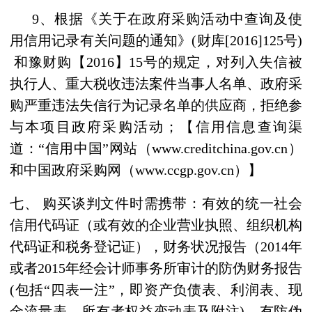
9、
根据《关于在政府采购活动中查询及使
用信用记录有关问题的通知》
(财库[2016]125号)
和豫财购【2016】15号的规定，对列入失信被
执行人、重大税收违法案件当事人名单、政府采
购严重违法失信行为记录名单的供应商，拒绝参
与本项目政府采购活动；【信用信息查询渠
道：“信用中国”网站（www.creditchina.gov.cn）
和中国政府采购网（www.ccgp.gov.cn）】
七、
购买
谈判
文件时需携带：有效的统一社会
信用代码证（或有效的企业营业执照、组织机构
代码证和税务登记证），财务状况报告（
2014
年
或者
2015
年经会计师事务所审计的防伪财务报告
(
包括
“
四表一注
”
，即资产负债表、利润表、现
金流量表、
所有者权益变动表
及附注
)
，有防伪