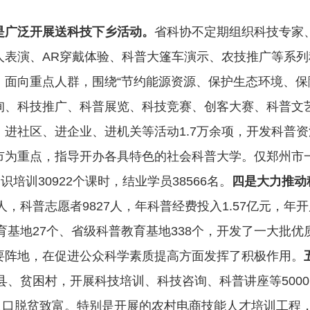
是广泛开展送科技下乡活动。
省科协不定期组织科技专家
人表演、AR穿戴体验、科普大篷车演示、农技推广等系
。
面向重点人群，围绕“节约能源资源、保护生态环境、保
询、科技推广、科普展览、科技竞赛、创客大赛、科普文
社区、进企业、进机关等活动1.7万余项，开发科普资源
市为重点，指导开办各具特色的社会科普大学。仅郑州市一
培训30922个课时，结业学员38566名。
四是大力推动
人，科普志愿者9827人，年科普经费投入1.57亿元，年
教育基地27个、省级科普教育基地338个，开发了一大批
要阵地，在促进公众科学素质提高方面发挥了积极作用。
困县、贫困村，开展科技培训、科技咨询、科普讲座等500
困人口脱贫致富。特别是开展的农村电商技能人才培训工程，