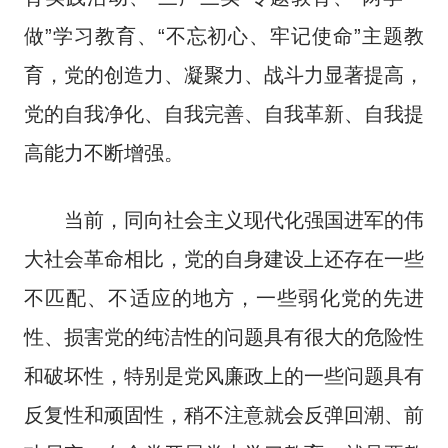
做”学习教育、“不忘初心、牢记使命”主题教
育，党的创造力、凝聚力、战斗力显著提高，
党的自我净化、自我完善、自我革新、自我提
高能力不断增强。
当前，同向社会主义现代化强国进军的伟
大社会革命相比，党的自身建设上还存在一些
不匹配、不适应的地方，一些弱化党的先进
性、损害党的纯洁性的问题具有很大的危险性
和破坏性，特别是党风廉政上的一些问题具有
反复性和顽固性，稍不注意就会反弹回潮、前