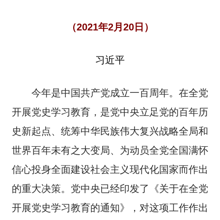
（2021年2月20日）
习近平
今年是中国共产党成立一百周年。在全党
开展党史学习教育，是党中央立足党的百年历
史新起点、统筹中华民族伟大复兴战略全局和
世界百年未有之大变局、为动员全党全国满怀
信心投身全面建设社会主义现代化国家而作出
的重大决策。党中央已经印发了《关于在全党
开展党史学习教育的通知》，对这项工作作出