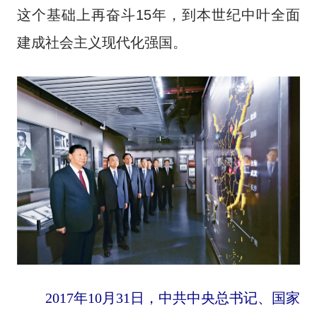
这个基础上再奋斗15年，到本世纪中叶全面
建成社会主义现代化强国。
2017年10月31日，中共中央总书记、国家