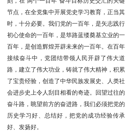
刻，在“两个一百年”奋斗目标历史交汇的关键
节点，在全党集中开展党史学习教育，正当其
时，十分必要。我们党的一百年，是矢志践行
初心使命的一百年，是筚路蓝缕奠基立业的一
百年，是创造辉煌开辟未来的一百年。在百年
接续奋斗中，党团结带领人民开辟了伟大道
路，建立了伟大功业，铸就了伟大精神，积累
了宝贵经验，创造了中华民族发展史、人类社
会进步史上令人刮目相看的奇迹。回望过往的
奋斗路，眺望前方的奋进路，我们必须把党的
历史学习好、总结好，把党的成功经验传承
好、发扬好。