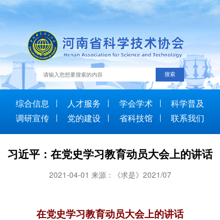
综合信息
人才服务
学会学术
科学普及
调研宣传
党的建设
省科技馆
联系我们
习近平：在党史学习教育动员大会上的讲话
2021-04-01 来源：《求是》2021/07
在党史学习教育动员大会上的讲话