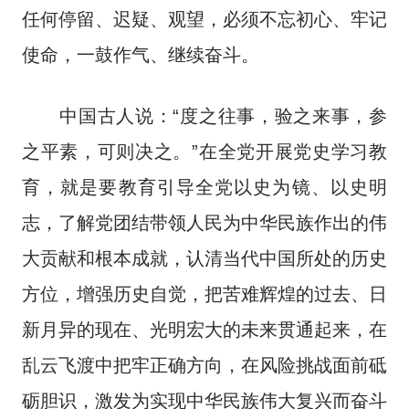
任何停留、迟疑、观望，必须不忘初心、牢记
使命，一鼓作气、继续奋斗。
中国古人说：“度之往事，验之来事，参
之平素，可则决之。”在全党开展党史学习教
育，就是要教育引导全党以史为镜、以史明
志，了解党团结带领人民为中华民族作出的伟
大贡献和根本成就，认清当代中国所处的历史
方位，增强历史自觉，把苦难辉煌的过去、日
新月异的现在、光明宏大的未来贯通起来，在
乱云飞渡中把牢正确方向，在风险挑战面前砥
砺胆识，激发为实现中华民族伟大复兴而奋斗