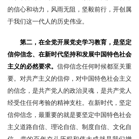
的信心和动力，风雨无阻，坚毅前行，开创属
于我们这一代人的历史伟业。
第二，在全党开展党史学习教育，是坚定
信仰信念、在新时代坚持和发展中国特色社会
主义的必然要求。
信仰信念任何时候都至关重
要。对共产主义的信仰，对中国特色社会主义
的信念，是共产党人的政治灵魂，是共产党人
经受住任何考验的精神支柱。在新时代，坚定
信仰信念，最重要的就是要坚定中国特色社会
主义道路自信、理论自信、制度自信、文化自