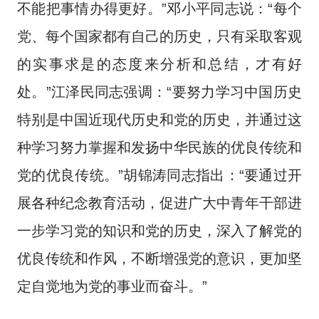
不能把事情办得更好。”邓小平同志说：“每个
党、每个国家都有自己的历史，只有采取客观
的实事求是的态度来分析和总结，才有好
处。”江泽民同志强调：“要努力学习中国历史
特别是中国近现代历史和党的历史，并通过这
种学习努力掌握和发扬中华民族的优良传统和
党的优良传统。”胡锦涛同志指出：“要通过开
展各种纪念教育活动，促进广大中青年干部进
一步学习党的知识和党的历史，深入了解党的
优良传统和作风，不断增强党的意识，更加坚
定自觉地为党的事业而奋斗。”