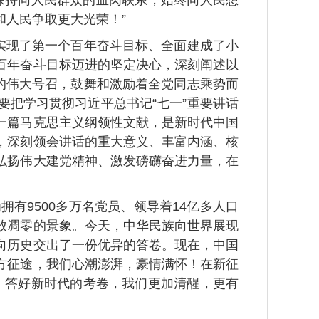
持同人民群众的血肉联系，始终同人民想
人民争取更大光荣！”
实现了第一个百年奋斗目标、全面建成了小
百年奋斗目标迈进的坚定决心，深刻阐述以
的伟大号召，鼓舞和激励着全党同志乘势而
把学习贯彻习近平总书记“七一”重要讲话
一篇马克思主义纲领性文献，是新时代中国
，深刻领会讲话的重大意义、丰富内涵、核
弘扬伟大建党精神、激发磅礴奋进力量，在
9500多万名党员、领导着14亿多人口
败凋零的景象。今天，中华民族向世界展现
向历史交出了一份优异的答卷。现在，中国
方征途，我们心潮澎湃，豪情满怀！在新征
”，答好新时代的考卷，我们更加清醒，更有