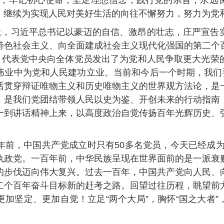
，牢记初心使命，坚定理想信念，践行党的宗旨，永远保
，继续为实现人民对美好生活的向往不懈努力，努力为党和
，习近平总书记以豪迈的自信、激昂的壮志，庄严宣告
特色社会主义、向全面建成社会主义现代化强国的第二个
求，代表党中央向全体党员发出了为党和人民争取更大光荣
伟业中为党和人民建功立业。当前和今后一个时期，我们要
话贯穿辩证唯物主义和历史唯物主义的世界观方法论，是
，是我们党团结带领人民以史为鉴、开创未来的行动指南
一到讲话精神上来，以高度政治自觉传扬百年光辉历史、
，中国共产党成立时只有50多名党员，今天已经成为拥有
执政党。一百年前，中华民族呈现在世界面前的是一派衰
的步伐迈向伟大复兴。过去一百年，中国共产党向人民、
二个百年奋斗目标新的赶考之路。回望过往历程，眺望前
加坚定、更加自觉！立足“两个大局”，胸怀“国之大者