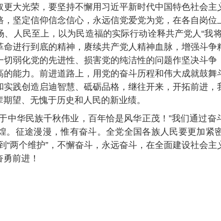
更大光荣，要坚持不懈用习近平新时代中国特色社会主义
路，坚定信仰信念信心，永远信党爱党为党，在各自岗位
场、人民至上，以为民造福的实际行动诠释共产党人“我将
革命进行到底的精神，赓续共产党人精神血脉，增强斗争
一切弱化党的先进性、损害党的纯洁性的问题作坚决斗争
高的能力。前进道路上，用党的奋斗历程和伟大成就鼓舞
和实践创造启迪智慧、砥砺品格，继往开来，开拓前进，
辈期望、无愧于历史和人民的新业绩。
中华民族千秋伟业，百年恰是风华正茂！”我们通过奋
煌。征途漫漫，惟有奋斗。全党全国各族人民要更加紧
、做到“两个维护”，不懈奋斗，永远奋斗，在全面建设社会
奋勇前进！