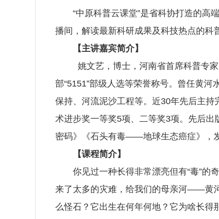
“中原科普云课堂”是省科协打造的高
播间，解读最新科研成果及科技热点的科普
【主讲嘉宾简介】
姚文艺，博士，河南省首席科普专家
部“5151”部级人选等荣誉称号。曾任
保持、河流泥沙工程等。
近30年先后主
术进步奖一等奖5项、二等奖3项。先后出
密码》《石头有毒——地球生态癌症》，发
【课程简介】
你见过一种长得非常漂亮但有“毒”的
来了太多的灾难，给我们的母亲河——黄河
么怪石？它出生在何年何地？它为啥长得