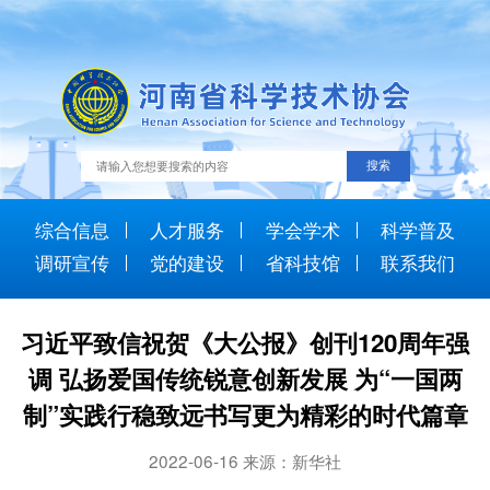
综合信息
人才服务
学会学术
科学普及
调研宣传
党的建设
省科技馆
联系我们
习近平致信祝贺《大公报》创刊120周年强
调 弘扬爱国传统锐意创新发展 为“一国两
制”实践行稳致远书写更为精彩的时代篇章
2022-06-16 来源：新华社