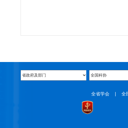
全省学会
|
全