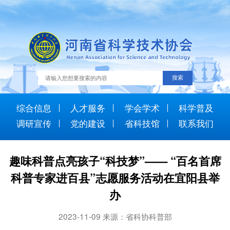
综合信息
人才服务
学会学术
科学普及
调研宣传
党的建设
省科技馆
联系我们
趣味科普点亮孩子“科技梦”—— “百名首席
科普专家进百县”志愿服务活动在宜阳县举
办
2023-11-09 来源：省科协科普部