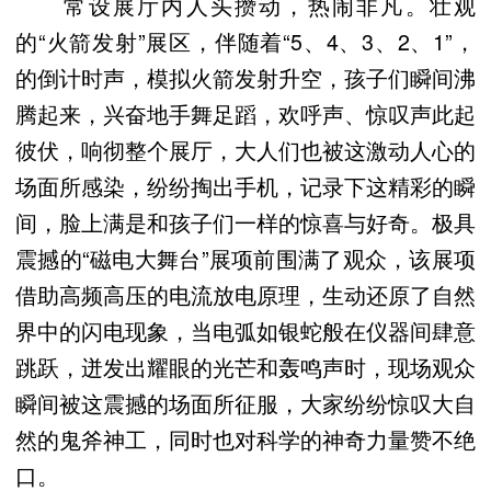
常设展厅内人头攒动，热闹非凡。壮观
的“火箭发射”展区，伴随着“5、4、3、2、1”，
的倒计时声，模拟火箭发射升空，孩子们瞬间沸
腾起来，兴奋地手舞足蹈，欢呼声、惊叹声此起
彼伏，响彻整个展厅，大人们也被这激动人心的
场面所感染，纷纷掏出手机，记录下这精彩的瞬
间，脸上满是和孩子们一样的惊喜与好奇。极具
震撼的“磁电大舞台”展项前围满了观众，该展项
借助高频高压的电流放电原理，生动还原了自然
界中的闪电现象，当电弧如银蛇般在仪器间肆意
跳跃，迸发出耀眼的光芒和轰鸣声时，现场观众
瞬间被这震撼的场面所征服，大家纷纷惊叹大自
然的鬼斧神工，同时也对科学的神奇力量赞不绝
口。