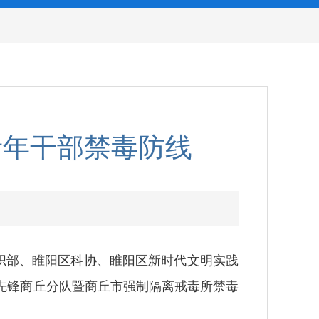
青年干部禁毒防线
织部、睢阳区科协、睢阳区新时代文明实践
先锋商丘分队暨商丘市强制隔离戒毒所禁毒