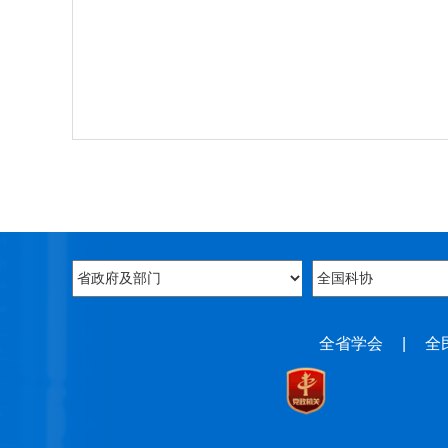
全省学会
|
全