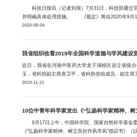
科技日报讯（记者刘垠）7月31日，科技部通过官
并明确具体处理措施。 《规定》将自2020年9
及其工作人员、科学技术活动实施单位、科学技术人员
2020-08-04
我省组织收看2019年全国科学道德与学风建设
近日，我省在河南中医药大学龙子湖校区设立省级分会
玉，省科协副主席房卫平，省科协党组成员、副主席
南职业经贸学院、郑州师范学院等5所高校的师生代表共
2019-11-21
10位中青年科学家发出《“弘扬科学家精神、树
9月17日上午，中国科学院、国家自然科学基金委员
《“弘扬科学家精神、树立良好作风学风”倡议书》