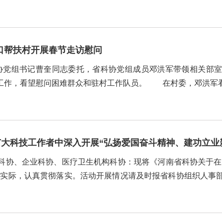
涵盖“自觉践行新时代科学家精神”、“坚...
口帮扶村开展春节走访慰问
科协党组书记曹奎同志委托，省科协党组成员邓洪军带领相关部
工作，看望慰问困难群众和驻村工作队员。 在村委，邓洪军
贫工作的汇报，详细了解杨吴庄村在脱贫攻坚进程中取得的成
切询问了扶贫政策落实、...
大科技工作者中深入开展“弘扬爱国奋斗精神、建功立业新
科协、企业科协、医疗卫生机构科协：现将《河南省科协关于在
际，认真贯彻落实。活动开展情况请及时报省科协组织人事部。联系人