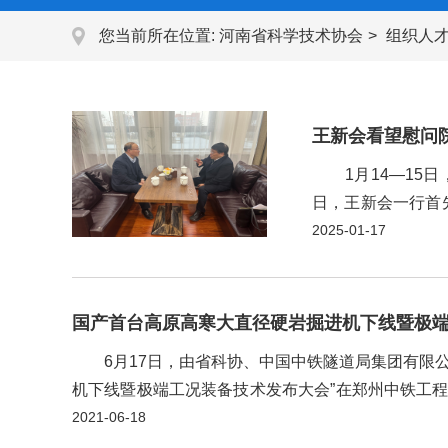
您当前所在位置:
河南省科学技术协会
组织人
王新会看望慰问
1月14—15日
日，王新会一行首
领导的工作生活情
2025-01-17
贡献力量。 随后，
国产首台高原高寒大直径硬岩掘进机下线暨极
6月17日，由省科协、中国中铁隧道局集团有限公
机下线暨极端工况装备技术发布大会”在郑州中铁工
斌，中国国家铁路集团总工程师郑健，中国中铁总裁陈
2021-06-18