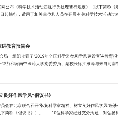
网公布《科学技术活动违规行为处理暂行规定》（以下简称《
月1日起施行，适用于相关单位和人员在开展有关科学技术活动过
、科学技术活动咨询评审专家、第三方科学技术服务...
宣讲教育报告会
场，组织收看了“2019年全国科学道德和学风建设宣讲教育
王继芬和河南中医药大学党委委员、副校长徐江雁等与来自河南
500余人收看了报告会。与此同时，省内17所高...
立良好作风学风”倡议书》
会在北京联合召开“弘扬科学家精神、树立良好作风学风”座谈
（以下简称《倡议书》）。 10位科学家经过充分沟通，对弘扬