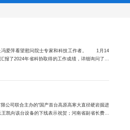
长冯爱萍看望慰问院士专家和科技工作者。 1月14
报了2024年省科协取得的工作成绩，详细询问了老
如既往关注科协、支持科协，积极为全省科协事业发展
限公司联合主办的“国产首台高原高寒大直径硬岩掘进
长王凯向该台设备的下线表示祝贺；河南省副省长费东