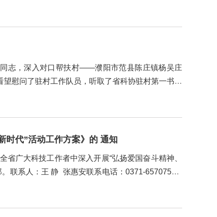
室同志，深入对口帮扶村——濮阳市范县陈庄镇杨吴庄
看望慰问了驻村工作队员，听取了省科协驻村第一书记
效、存在的困难和问题。 邓洪军先后来到贫困户杨修
时代”活动工作方案》的 通知
全省广大科技工作者中深入开展“弘扬爱国奋斗精神、
：王 静 张惠安联系电话：0371-65707532