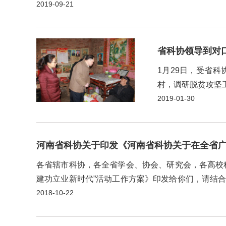
草了一份面向全国科技工作者的《倡议书》。《倡议书》
2019-09-21
省科协领导到对
1月29日，受省
村，调研脱贫攻坚
雷建树关于驻村扶
2019-01-30
行、冯来香家中，关
河南省科协关于印发《河南省科协关于在全省广
各省辖市科协，各全省学会、协会、研究会，各高校
建功立业新时代”活动工作方案》印发给你们，请结合实
0371-65707533邮 箱：hnkxzrb...
2018-10-22