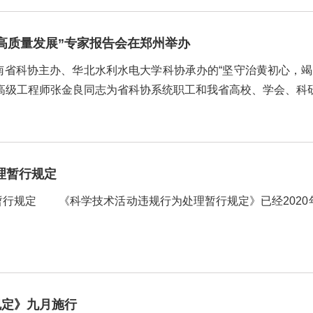
高质量发展”专家报告会在郑州举办
省科协主办、华北水利水电大学科协承办的“坚守治黄初心，竭
高级工程师张金良同志为省科协系统职工和我省高校、学会、科
。华北水利水电大学副校长施进发主持活动。 张金...
行为处理暂行规定
行规定 《科学技术活动违规行为处理暂行规定》已经2020年
规定》九月施行