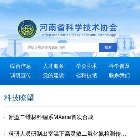
综合信息
人才服务
学会学术
科学普及
调研宣传
党的建设
省科技馆
联系我们
科技瞭望
新型二维材料镧系MXene首次合成
科研人员研制出室温下高灵敏二氧化氮检测传感器